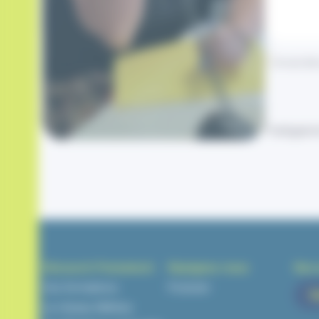
Je suis d’a
*obligatoi
Découvrir Prematech
Rejoignez-nous
Nos 
Vos formations
Postuler
V
Le réseau Mélèze