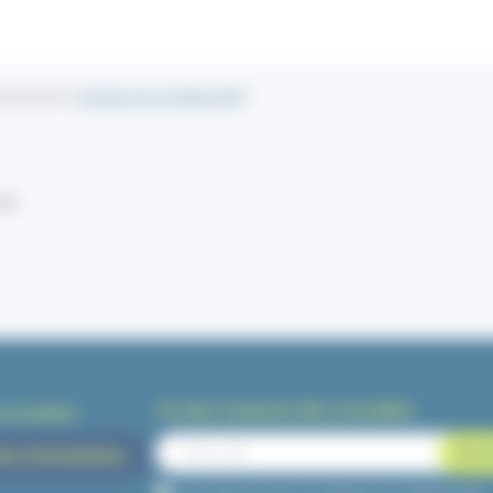
ccord avec la
politique de confidentialité
*
re
Je veux recevoir des nouvelles
actualités
os formations