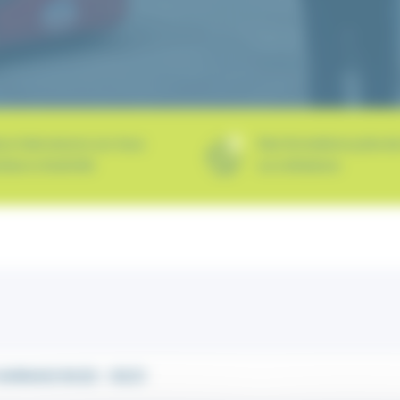
us intervenons sur tous
Des formations près d
teurs d'activité
ou à distance
ARNAIS R430 – R431