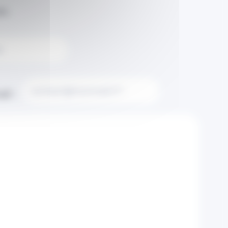
n.
il :