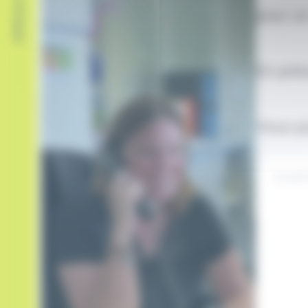
APPELEZ-NOUS
pour u
En prés
Vous p