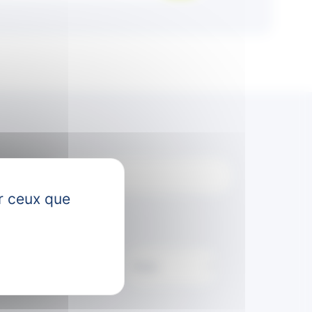
ociété
ur ceux que
thème(s)
rai qu’elle ait lieu