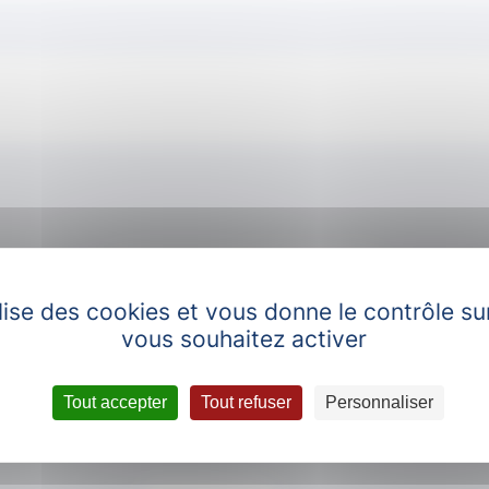
, je suis
de la s
ilise des cookies et vous donne le contrôle s
vous souhaitez activer
cours de formation idéal aborderait le(s) 
Tout accepter
Tout refuser
Personnaliser
et j’aime