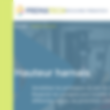
Panneau de gestion des cookies
DÉCOUVREZ PREMATECH
Accueil
Hauteur harnais
Hauteur harnais
Sensibiliser les participants au port du 
Respecter les consignes pour travailler
différentes raisons, les protections col