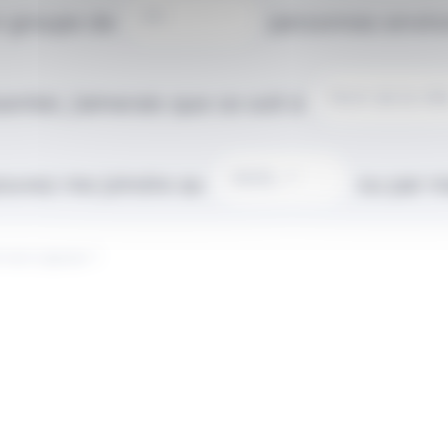
n groupe de
personnes enviro
entiel, j’aimerais que ce soit à
ouvez me joindre au
ou par ma