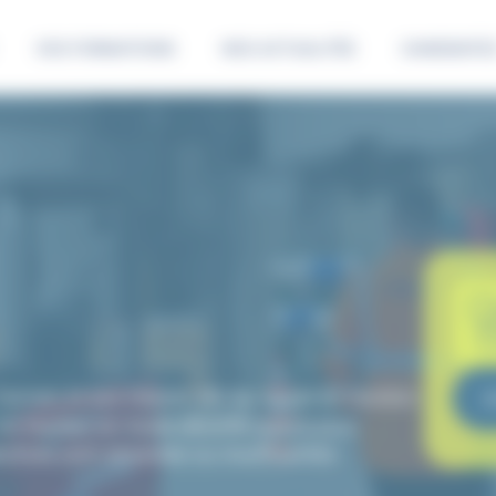
VOS FORMATIONS
NOS ACTUALITÉS
CANDIDATEZ
harnais et aux risques liés au travail en hauteur.
 en hauteur en toute sécurité quand pour
lectives sont absentes ou insuffisantes.