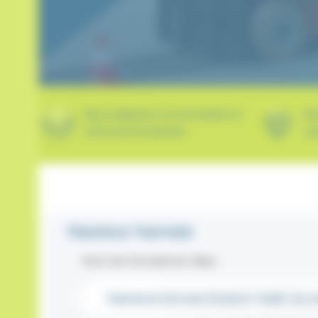
Nous adaptons nos formations à
No
votre environnement
sec
Hauteur harnais
Voici les formations liées :
TRAVAUX EN HAUTEUR ET PORT DU H