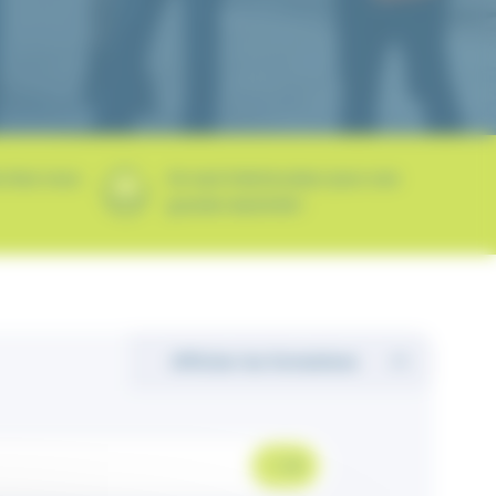
e chez vous
Un seul interlocuteur pour une
grande réactivité !
Afficher les formations