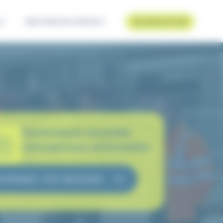
 !
RESTONS EN CONTACT
02 40 42 07 28
Construisons ensemble
votre parcours de formation
EXPRIMEZ VOS BESOINS