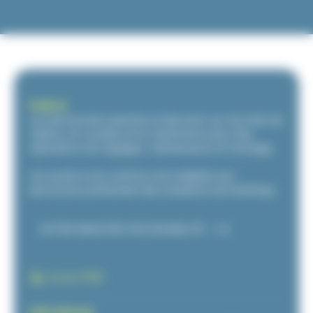
PUBLIC
Les personnels amenés à intervenir sur les toits de
cabine, en cuvette et en machinerie pour des
opérations de réglages, maintenance et montage.
Les accès à nos centres sont adaptés aux
personnes présentant des situations de handicap.
NOTRE REGISTRE D'ACCESSIBILITÉ.
Accès PMR
PRÉ-REQUIS