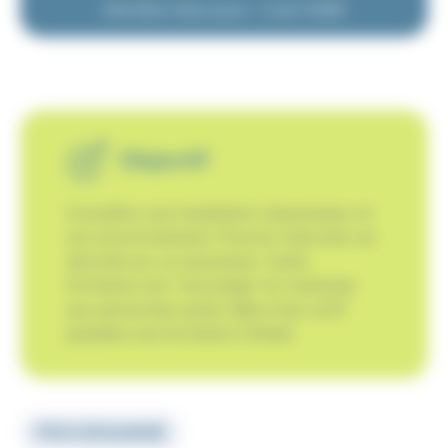
Dernière mise à jour : 2 avril 2026
Objectif
Connaître une installation d’ascenseur et
son environnement. Pouvoir intervenir en
sécurité sur un ascenseur. Cette
formation est "recyclage" et s'adresse
aux personnes ayant déjà à leur actif
passées une formation initiale.
PROGRAMME