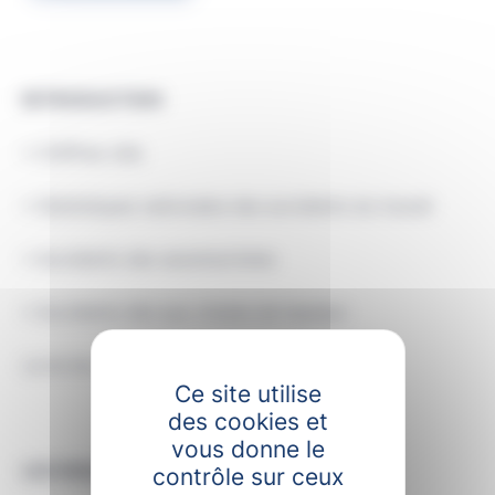
INTRODUCTION
• Chiffres clés
• Statistiques nationales des accidents du travail
• Accidents des ascensoristes
• Accidents dûs aux chutes de hauteur
La loi du 31 décembre 1991
Ce site utilise
des cookies et
vous donne le
LES RISQUES LIÉS À L’ASCENSEUR
contrôle sur ceux