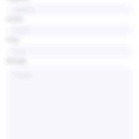
Société
Poste
Message