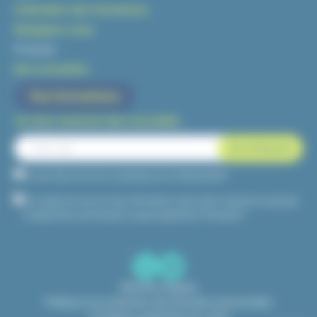
Calendrier des formations
Rejoignez-nous
Postuler
Nos actualités
Vos formations
Je veux recevoir des nouvelles
Je suis d’accord avec la politique de confidentialité*
J'accepte de recevoir des informations des autres marques du groupe
d'organismes de formation auquel appartient Prematech
Mentions légales
Politique de protection des données personnelles
Conditions générales de vente