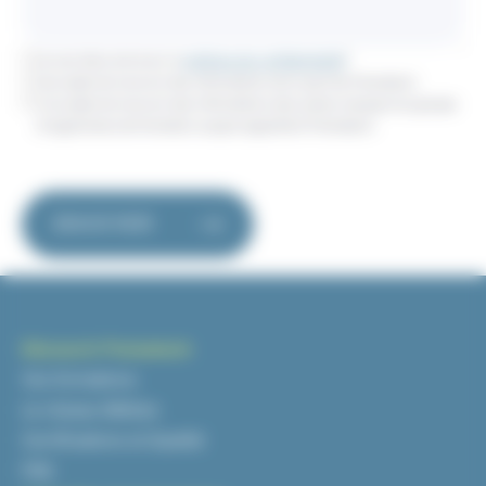
Je suis d’accord avec la
politique de confidentialité
*
J’accepte de recevoir des informations de la part de Prematech
J'accepte de recevoir des informations des autres marques du groupe
d'organismes de formation auquel appartient Prematech
Découvrir Prematech
Vos formations
Le réseau Mélèze
Certifications et Qualité
FAQ