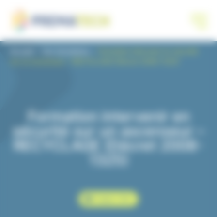
Panneau de gestion des cookies
Accueil
Vos formations
Formation intervenir en sécurité
sur un ascenseur – RECYCLAGE (Décret 2008-1325)
Formation intervenir en
sécurité sur un ascenseur –
RECYCLAGE (Décret 2008-
1325)
1 jour – 7H