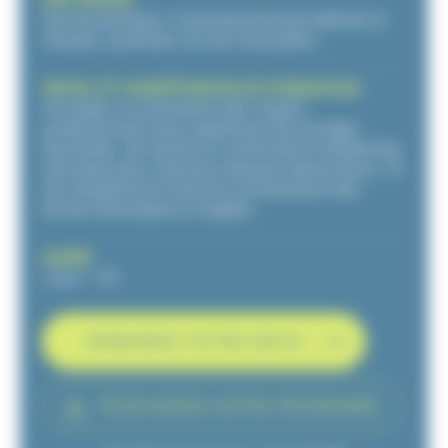
Pas de prérequis. Il est préconisé de maîtriser le
français, à préciser lors de l’inscription.
PROFIL ET COMPÉTENCES DU FORMATEUR
Formateur en prévention des risques
professionnels avec expérience de montage,
d’entretien, de remise en conformité et d’expertise
technique pour diverses marques d’ascenseurs. 15
ans d’expérience à bord et connaissance des
termes techniques en anglais.
DURÉE
1 jour – 7H
DEMANDEZ VOTRE DEVIS
TÉLÉCHARGEZ NOTRE PROGRAMME