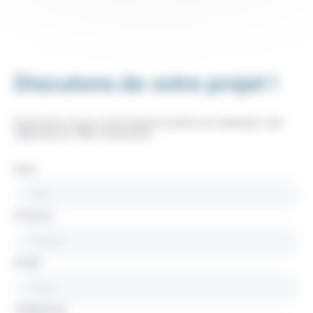
Discutons de votre projet !
Exprimez-nous votre besoin précis et obtenez une
réponse en 48h maximum.
Nom
Prénom
Email
Téléphone